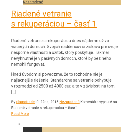
Nezaradené
Riadené vetranie
s rekuperáciou – časť 1
Riadené vetranie s rekuperáciou dnes nájdeme už vo
viacerých domoch. Svojich nadšencov si získava pre svoje
nesporné vlastnosti a úžitok, ktorý poskytuje. Takmer
nevyhnutné je v pasívnych domoch, ktoré by bez neho
nemohli fungovať.
Hneď úvodom si povedzme, že to rozhodne nie je
najlacnejšie riešenie. Štandardne sa vetranie pohybuje
v rozmedzí od 2500 až 4000 eur, a to v závislosti na tom,
[…]
By
ribanatrade
|
júl 22nd, 2015
|
Nezaradené
|
Komentáre vypnuté
na
Riadené vetranie s rekuperáciou – časť 1
Read More
Permalink