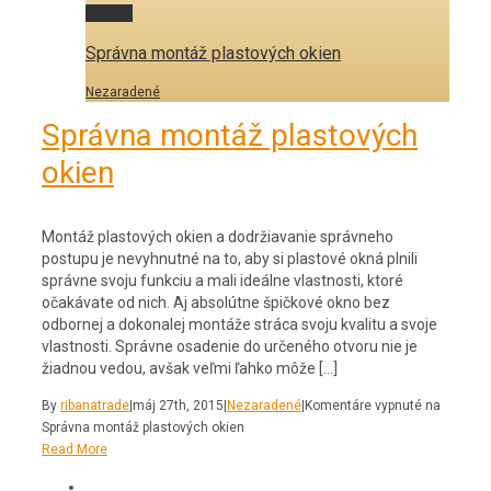
Gallery
Správna montáž plastových okien
Nezaradené
Správna montáž plastových
okien
Montáž plastových okien a dodržiavanie správneho
postupu je nevyhnutné na to, aby si plastové okná plnili
správne svoju funkciu a mali ideálne vlastnosti, ktoré
očakávate od nich. Aj absolútne špičkové okno bez
odbornej a dokonalej montáže stráca svoju kvalitu a svoje
vlastnosti. Správne osadenie do určeného otvoru nie je
žiadnou vedou, avšak veľmi ľahko môže […]
By
ribanatrade
|
máj 27th, 2015
|
Nezaradené
|
Komentáre vypnuté
na
Správna montáž plastových okien
Read More