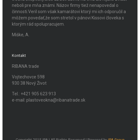
neboli pre mňa známi. Názov firmy tiež nenapovedal o
činnosti.Veril som však kamarátovi ktorý mi ich odporučil a
môžem povedať,že som stretol v pánovi Kissovi človeka s
ktorým rád spolupracujem.
Miške, A.
Kontakt
RIBANA trade
Vojtechovce 598
930 38 Nový Život
Tel.: +421 905 623 913
e-mail: plastoveokna@ribanatrade.sk
Copyright 2015 IPA | All Rights Reserved | Powered by
IPA Group