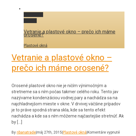
Permalink
Gallery
Vetranie a plastové okno – prečo ich máme
orosené?
Plastové okná
Vetranie a plastové okno –
prečo ich máme orosené?
Orosené plastové okno nie je ničím výnimočným a
stretneme sa s ním počas takmer celého roku. Tento jav
nazývame kondenzáciou vodnej pary a nachádza sa na
najchladnejšom mieste v okne. V drvivej väčšine prípadov
je to práve spodná strana skla, kde sa tento efekt
nachádza a kde sa s ním môžeme najčastejšie stretnúť. Ak
by […]
By
ribanatrade
|
máj 27th, 2015
|
Plastové okná
|
Komentáre vypnuté