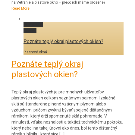
na Vetranie a plastové okno – prečo ich máme orosené?
Read More
Permalink
Gallery
Poznáte teplý okraj plastových okien?
Plastové okná
Poznáte teplý okraj
plastových okien?
Teplý okraj plastových je pre mnohých užívateľov
plastových okien celkom neznámym pojmom. Izolačné
sklá sú štandardne plnené vzácnym plynom alebo
vzduchom, pričom zvyknú bývať spojené dištančným
rámikom, ktorý drží spomenuté sklá pohromade. V
minulosti, vďaka neznalosti a taktiež technickému pokroku,
ktorý nebol na takej úrovni ako dnes, bol tento dištančný
rámik z hliníku, ktorý síce […]