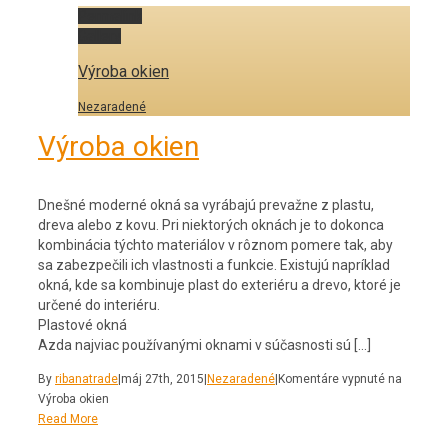
Permalink
Gallery
Výroba okien
Nezaradené
Výroba okien
Dnešné moderné okná sa vyrábajú prevažne z plastu,
dreva alebo z kovu. Pri niektorých oknách je to dokonca
kombinácia týchto materiálov v rôznom pomere tak, aby
sa zabezpečili ich vlastnosti a funkcie. Existujú napríklad
okná, kde sa kombinuje plast do exteriéru a drevo, ktoré je
určené do interiéru.
Plastové okná
Azda najviac používanými oknami v súčasnosti sú […]
By
ribanatrade
|
máj 27th, 2015
|
Nezaradené
|
Komentáre vypnuté
na
Výroba okien
Read More