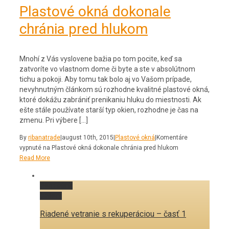
Plastové okná dokonale
chránia pred hlukom
Mnohí z Vás vyslovene bažia po tom pocite, keď sa
zatvoríte vo vlastnom dome či byte a ste v absolútnom
tichu a pokoji. Aby tomu tak bolo aj vo Vašom prípade,
nevyhnutným článkom sú rozhodne kvalitné plastové okná,
ktoré dokážu zabrániť prenikaniu hluku do miestnosti. Ak
ešte stále používate starší typ okien, rozhodne je čas na
zmenu. Pri výbere […]
By
ribanatrade
|
august 10th, 2015
|
Plastové okná
|
Komentáre
vypnuté
na Plastové okná dokonale chránia pred hlukom
Read More
Permalink
Gallery
Riadené vetranie s rekuperáciou – časť 1