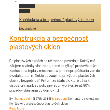
Permalink
Gallery
Konštrukcia a bezpečnosť plastových okien
Nezaradené
Konštrukcia a bezpečnosť
plastových okien
Pri plastových oknách sa už mnoho povedalo. Každý má
záujem o všetky vlastnosti, ktoré sa týkajú predovšetkým
zachovania tepla v miestnosti a jeho neprepúšťania von do
ovzdušia. Len málokto sa zaujíma pri výbere plastových
okien o bezpečnosť. Pritom zo štatistík, ktoré dáva k
dispozícií napríklad policajný zbor vyplýva, že až 80%
prípadov vlámania do domov […]
By
ribanatrade
|
máj 27th, 2015
|
Nezaradené
|
Komentáre vypnuté
na
Konštrukcia a bezpečnosť plastových okien
Read More