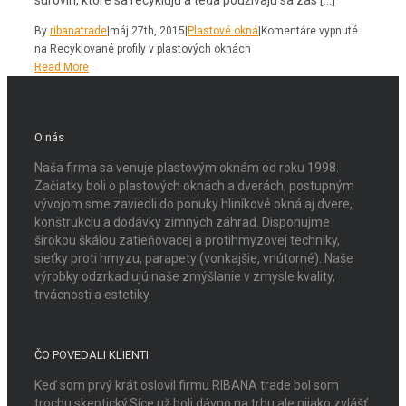
surovín, ktoré sa recyklujú a teda používajú sa zas […]
By
ribanatrade
|
máj 27th, 2015
|
Plastové okná
|
Komentáre vypnuté
na Recyklované profily v plastových oknách
Read More
O nás
Naša firma sa venuje plastovým oknám od roku 1998.
Začiatky boli o plastových oknách a dverách, postupným
vývojom sme zaviedli do ponuky hliníkové okná aj dvere,
konštrukciu a dodávky zimných záhrad. Disponujme
širokou škálou zatieňovacej a protihmyzovej techniky,
sieťky proti hmyzu, parapety (vonkajšie, vnútorné). Naše
výrobky odzrkadlujú naše zmýšlanie v zmysle kvality,
trvácnosti a estetiky.
ČO POVEDALI KLIENTI
Keď som prvý krát oslovil firmu RIBANA trade bol som
trochu skeptický.Síce už boli dávno na trhu ale nijako zvlášť