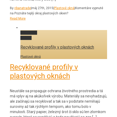
By
ribanatrade
|
máj 27th, 2015
|
Plastové okná
|
Komentáre vypnuté
na Poznáte teplý okraj plastových okien?
Read More
Permalink
Gallery
Recyklované profily v plastových oknách
Plastové okná
Recyklované profily v
plastových oknách
Neustále sa propaguje ochrana životného prostredia a tá
má vplyv aj na akúkoľvek výrobu. Materiály sa nevyhadzujú,
ale začínajú sa recyklovať a tak sa v podstate nemíňajú
suroviny až tak rýchlym tempom, ako tomu bolo v
minulosti. Starý papier, železný šrot či sklo sú len zlomkom